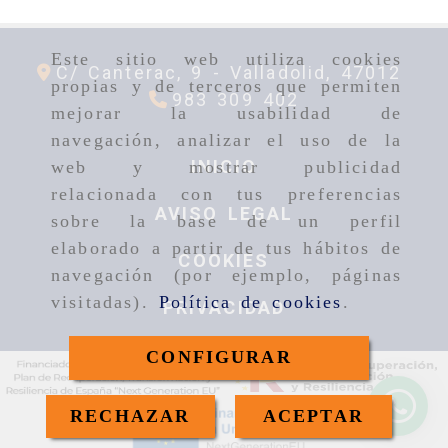
Este sitio web utiliza cookies
C/ Canterac, 9 -
Valladolid,
47012
propias y de terceros que permiten
983 309 402
mejorar la usabilidad de
navegación, analizar el uso de la
INICIO
web y mostrar publicidad
relacionada con tus preferencias
AVISO LEGAL
sobre la base de un perfil
elaborado a partir de tus hábitos de
COOKIES
navegación (por ejemplo, páginas
visitadas).
Política de cookies
.
PRIVACIDAD
CONFIGURAR
RECHAZAR
ACEPTAR